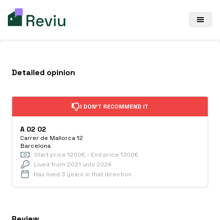
Detailed opinion
I DON'T RECOMMEND IT
A
02
02
Carrer de Mallorca 12
Barcelona
Start price 1200€ - End price 1300€
Lived from
2021
until
2024
Has lived
3
years
in that direction
Review